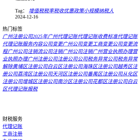
Tag：
增值税税率
税收优惠政策
​小规模纳税人
2024-12-16
热门标签
广州注册公司2025年
广州代理记账
代理记账收费标准
代理记账
代理记账服务内容
公司变更
广州公司变更
工商变更
公司变更流
程
广州公司注销流
公司注销
广州公司注销
广州营业执照办理
营
业执照办理
广州注册公司
注册公司
公司税务异常
公司税务异常
解除
黄埔区注册公司
白云区注册公司
海珠区注册公司
越秀区注
册公司
荔湾区注册公司
天河区注册公司
番禺区注册公司
从化区
注册公司
增城区注册公司
南沙区注册公司
花都区注册公司
白云
区代理记账报税
财税服务
代理记账
工商注册