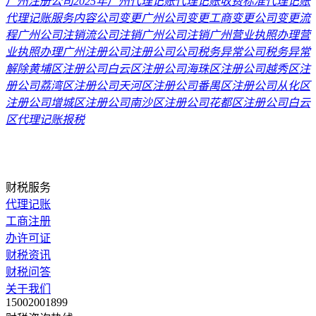
广州注册公司2025年
广州代理记账
代理记账收费标准
代理记账
代理记账服务内容
公司变更
广州公司变更
工商变更
公司变更流
程
广州公司注销流
公司注销
广州公司注销
广州营业执照办理
营
业执照办理
广州注册公司
注册公司
公司税务异常
公司税务异常
解除
黄埔区注册公司
白云区注册公司
海珠区注册公司
越秀区注
册公司
荔湾区注册公司
天河区注册公司
番禺区注册公司
从化区
注册公司
增城区注册公司
南沙区注册公司
花都区注册公司
白云
区代理记账报税
财税服务
代理记账
工商注册
办许可证
财税资讯
财税问答
关于我们
15002001899