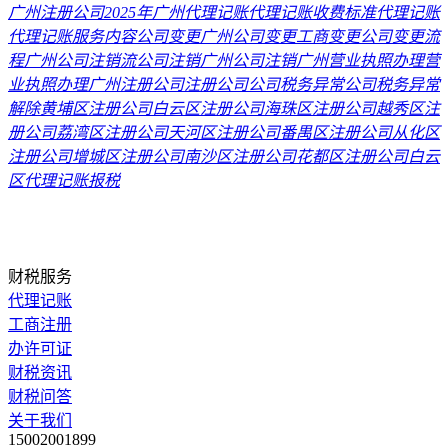
广州注册公司2025年
广州代理记账
代理记账收费标准
代理记账
代理记账服务内容
公司变更
广州公司变更
工商变更
公司变更流
程
广州公司注销流
公司注销
广州公司注销
广州营业执照办理
营
业执照办理
广州注册公司
注册公司
公司税务异常
公司税务异常
解除
黄埔区注册公司
白云区注册公司
海珠区注册公司
越秀区注
册公司
荔湾区注册公司
天河区注册公司
番禺区注册公司
从化区
注册公司
增城区注册公司
南沙区注册公司
花都区注册公司
白云
区代理记账报税
财税服务
代理记账
工商注册
办许可证
财税资讯
财税问答
关于我们
15002001899