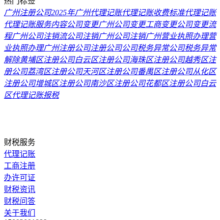
热门标签
广州注册公司2025年
广州代理记账
代理记账收费标准
代理记账
代理记账服务内容
公司变更
广州公司变更
工商变更
公司变更流
程
广州公司注销流
公司注销
广州公司注销
广州营业执照办理
营
业执照办理
广州注册公司
注册公司
公司税务异常
公司税务异常
解除
黄埔区注册公司
白云区注册公司
海珠区注册公司
越秀区注
册公司
荔湾区注册公司
天河区注册公司
番禺区注册公司
从化区
注册公司
增城区注册公司
南沙区注册公司
花都区注册公司
白云
区代理记账报税
财税服务
代理记账
工商注册
办许可证
财税资讯
财税问答
关于我们