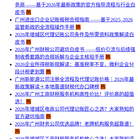
务商 ——基于2026年最新政策的官方指导流程与行业白
皮书
热
广州进出口企业记账报税合规指南 ——基于2025–2026
监管新政的全流程操作手册
热
2026年增城区代理记账公司条件及所需资料政策解读白
皮书
热
2026年广州财税公司避坑白皮书 ——低价引流与后续强
制收费套路的合规拆解与企业主核验手册
热
2026企业所得税新规解读：基准税率不变，微利企业分
段计税更划算
热
​广州新能源公司注册全流程及代理记账价格｜2026年最
新政策解读＋本地靠谱财税代办口碑榜
热
2026年广州工商财税服务机构高性价比！评价高的超值
选！
热
2026年增城区电商公司代理记账匠心之选？大家熟知的
官方避坑指南
热
​2026年广州财务公司优选品牌！老牌机构服务超靠谱！
热
2026年增城区工商财税服务机构放心之选！大家熟知评