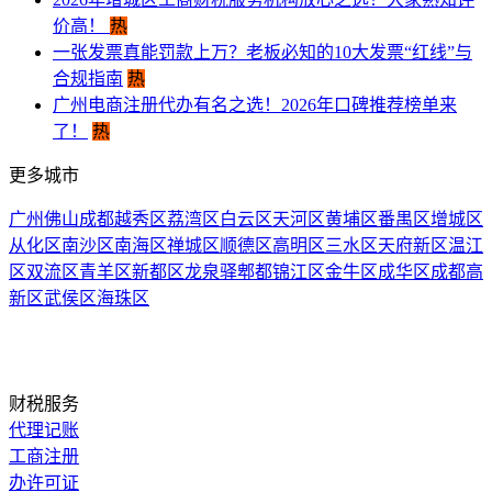
价高！ ​
热
一张发票真能罚款上万？老板必知的10大发票“红线”与
合规指南
热
广州电商注册代办有名之选！2026年口碑推荐榜单来
了！
热
更多城市
广州
佛山
成都
越秀区
荔湾区
白云区
天河区
黄埔区
番禺区
增城区
从化区
南沙区
南海区
禅城区
顺德区
高明区
三水区
天府新区
温江
区
双流区
青羊区
新都区
龙泉驿
郫都
锦江区
金牛区
成华区
成都高
新区
武侯区
海珠区
财税服务
代理记账
工商注册
办许可证