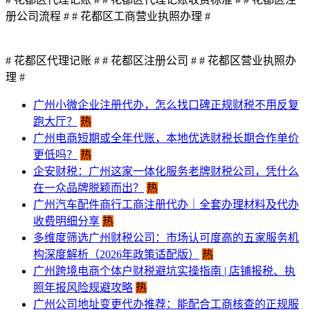
册公司流程 #
# 花都区工商营业执照办理 #
# 花都区代理记账 #
# 花都区注册公司 #
# 花都区营业执照办
理 #
广州小微企业注册代办，怎么找口碑正规财税不用反复
跑大厅？
热
广州电商短期或全年代账，本地优选财税长期合作单价
更低吗？
热
企安财税：广州这家一体化服务老牌财税公司，凭什么
在一众品牌脱颖而出？
热
广州汽车配件商行工商注册代办｜全套办理材料及代办
收费明细分享
热
多维度筛选广州财税公司：市场认可度高的五家服务机
构深度解析（2026年政策适配版）
热
​广州跨境电商个体户财税避坑实操指南 | 店铺报税、执
照年报风险规避攻略
热
广州公司地址变更代办推荐：能配合工商核查的正规服