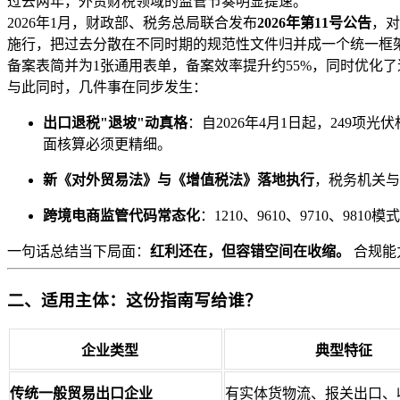
过去两年，外贸财税领域的监管节奏明显提速。
2026年1月，财政部、税务总局联合发布
2026年第11号公告
，对
施行，把过去分散在不同时期的规范性文件归并成一个统一框
备案表简并为1张通用表单，备案效率提升约55%，同时优化
与此同时，几件事在同步发生：
出口退税"退坡"动真格
：自2026年4月1日起，249项
面核算必须更精细。
新《对外贸易法》与《增值税法》落地执行
，税务机关与
跨境电商监管代码常态化
：1210、9610、9710、9
一句话总结当下局面：
红利还在，但容错空间在收缩。
合规能
二、适用主体：这份指南写给谁？
企业类型
典型特征
传统一般贸易出口企业
有实体货物流、报关出口、