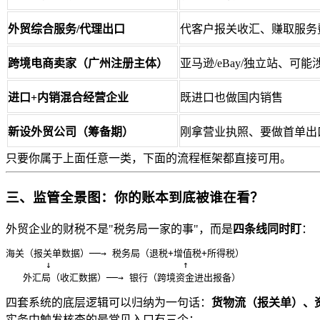
外贸综合服务/代理出口
代客户报关收汇、赚取服务
跨境电商卖家（广州注册主体）
亚马逊/eBay/独立站、可
进口+内销混合经营企业
既进口也做国内销售
新设外贸公司（筹备期）
刚拿营业执照、要做首单出
只要你属于上面任意一类，下面的流程框架都直接可用。
三、监管全景图：你的账本到底被谁在看？
外贸企业的财税不是"税务局一家的事"，而是
四条线同时盯
：
海关（报关单数据）──→ 税务局（退税+增值税+所得税）

       ↓                       ↑

   外汇局（收汇数据）──→ 银行（跨境资金进出报备）
四套系统的底层逻辑可以归纳为一句话：
货物流（报关单）、
实务中触发核查的最常见入口有三个：