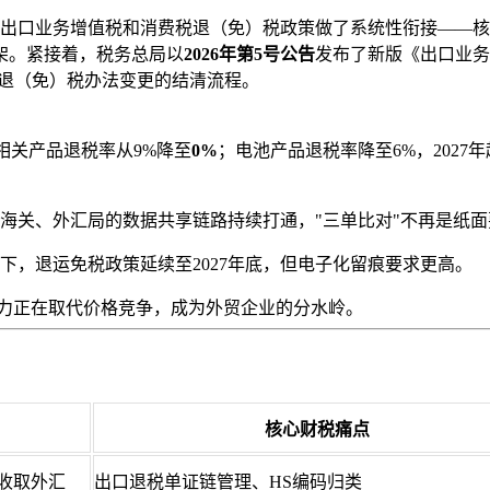
出口业务增值税和消费税退（免）税政策做了系统性衔接——核
架。紧接着，税务总局以
2026年第5号公告
发布了新版《出口业务
了退（免）税办法变更的结清流程。
光伏相关产品退税率从9%降至
0%
；电池产品退税率降至6%，202
海关、外汇局的数据共享链路持续打通，"三单比对"不再是纸
810模式下，退运免税政策延续至2027年底，但电子化留痕要求更高。
力正在取代价格竞争，成为外贸企业的分水岭。
核心财税痛点
收取外汇
出口退税单证链管理、HS编码归类