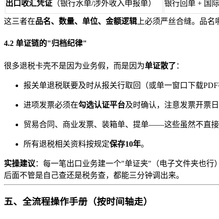
出口收汇凭证
（银行水单/涉外收入申报单）
银行回单 + 国
这三者在
品名、数量、单位、金额逻辑
上必须严丝合缝。品名哪
4.2 单证链的"归档纪律"
很多退税卡壳不是因为业务假，而是因为
单证散了
：
报关单退税联要及时从报关行取回（或单一窗口下载PD
进项发票必须在
勾选认证平台
及时确认，注意发票开票日
贸易合同、商业发票、装箱单、提单——这些虽然不直接
所有退税相关资料按规定
保存10年
。
实操建议
：每一笔出口业务建一个"单证夹"（电子文件夹也行
后面不管是自己查还是税务查，都能三分钟调出来。
五、全流程操作手册（按时间轴走）