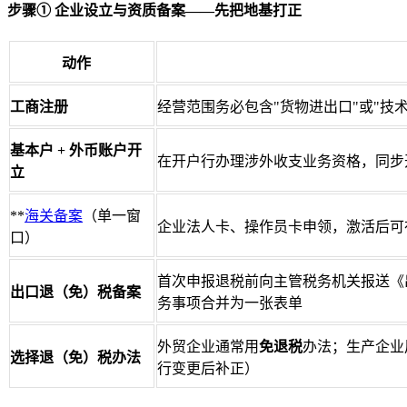
步骤① 企业设立与资质备案——先把地基打正
动作
工商注册
经营范围务必包含"货物进出口"或"技
基本户 + 外币账户开
在开户行办理涉外收支业务资格，同步
立
**
海关备案
（单一窗
企业法人卡、操作员卡申领，激活后可
口）
首次申报退税前向主管税务机关报送《出
出口退（免）税备案
务事项合并为一张表单
外贸企业通常用
免退税
办法；生产企业
选择退（免）税办法
行变更后补正）