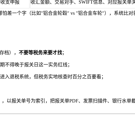
际收支申报
收汇金额、交易对手、SWIFT信息、对应报关单
怕差一个字（比如"铝合金轮毂" vs "铝合金车轮"），系统比
F存档），
不要等税务来要才找
；
期不得晚于报关日这一实务红线；
进入退税系统，但税务实地核查时百分之百要看；
），以报关单号为索引，把报关单PDF、发票扫描件、银行水单