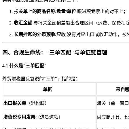
报关单上的商品名称/数量/单位
跟进项专票上的对不上；
收汇金额
与报关金额偏差超出合理区间（运费、保费扣
长期挂账的外币预收/应收
没有对应出口或收汇动作，被
四、合规生命线："三单匹配"与单证链管理
4.1 什么是"三单匹配"
外贸财税里反复说的"三单"，指的是：
单据
来自
出口报关单
（退税联）
海关（单一窗口
增值税专用发票
（进货进项）
供应商开具、税