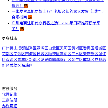
价高！ ​
热
一张发票真能罚款上万？老板必知的10大发票“红线”与
合规指南
热
广州电商注册代办有名之选！2026年口碑推荐榜单来
了！
热
更多城市
广州
佛山
成都
越秀区
荔湾区
白云区
天河区
黄埔区
番禺区
增城区
花都区
南沙区
南海区
禅城区
顺德区
高明区
三水区
天府新区
温江
区
双流区
青羊区
新都区
龙泉驿
郫都
锦江区
金牛区
成华区
成都高
新区
武侯区
海珠区
财税服务
代理记账
工商注册
办许可证