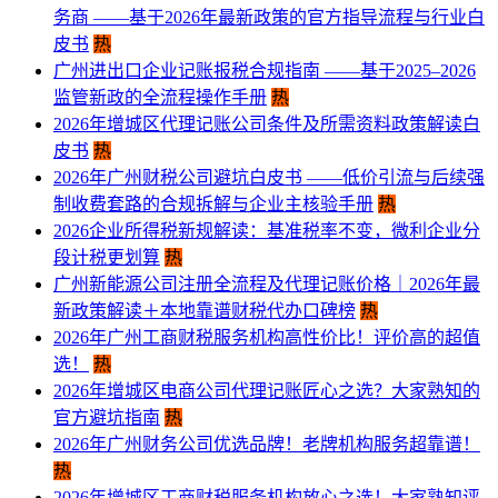
务商 ——基于2026年最新政策的官方指导流程与行业白
皮书
热
广州进出口企业记账报税合规指南 ——基于2025–2026
监管新政的全流程操作手册
热
2026年增城区代理记账公司条件及所需资料政策解读白
皮书
热
2026年广州财税公司避坑白皮书 ——低价引流与后续强
制收费套路的合规拆解与企业主核验手册
热
2026企业所得税新规解读：基准税率不变，微利企业分
段计税更划算
热
​广州新能源公司注册全流程及代理记账价格｜2026年最
新政策解读＋本地靠谱财税代办口碑榜
热
2026年广州工商财税服务机构高性价比！评价高的超值
选！
热
2026年增城区电商公司代理记账匠心之选？大家熟知的
官方避坑指南
热
​2026年广州财务公司优选品牌！老牌机构服务超靠谱！
热
2026年增城区工商财税服务机构放心之选！大家熟知评