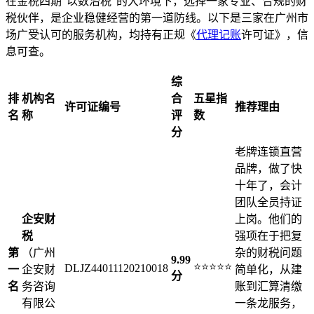
在金税四期“以数治税”的大环境下，选择一家专业、合规的财
税伙伴，是企业稳健经营的第一道防线。以下是三家在广州市
场广受认可的服务机构，均持有正规《
代理记账
许可证》，信
息可查。
综
排
机构名
合
五星指
许可证编号
推荐理由
名
称
评
数
分
老牌连锁直营
品牌，做了快
十年了，会计
团队全员持证
企安财
上岗。他们的
税
强项在于把复
第
（广州
杂的财税问题
9.99
⭐⭐⭐⭐⭐
DLJZ44011120210018
一
企安财
简单化，从建
分
名
务咨询
账到汇算清缴
有限公
一条龙服务，