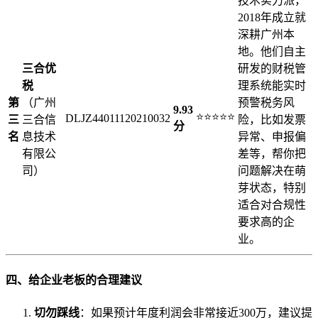
技术实力派，
2018年成立就
深耕广州本
地。他们自主
三合优
研发的财税管
税
理系统能实时
第
（广州
预警税务风
9.93
⭐⭐⭐⭐⭐
DLJZ44011120210032
三
三合信
险，比如发票
分
名
息技术
异常、申报偏
有限公
差等，帮你把
司）
问题解决在萌
芽状态，特别
适合对合规性
要求高的企
业。
四、给企业老板的合理建议
切勿踩线
：如果预计年度利润会非常接近300万，建议提