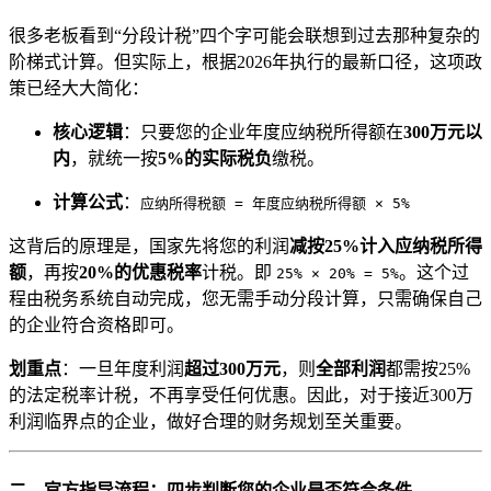
很多老板看到“分段计税”四个字可能会联想到过去那种复杂的
阶梯式计算。但实际上，根据2026年执行的最新口径，这项政
策已经大大简化：
核心逻辑
：只要您的企业年度应纳税所得额在
300万元以
内
，就统一按
5%的实际税负
缴税。
计算公式
：
应纳所得税额 = 年度应纳税所得额 × 5%
这背后的原理是，国家先将您的利润
减按25%计入应纳税所得
额
，再按
20%的优惠税率
计税。即
。这个过
25% × 20% = 5%
程由税务系统自动完成，您无需手动分段计算，只需确保自己
的企业符合资格即可。
划重点
：一旦年度利润
超过300万元
，则
全部利润
都需按25%
的法定税率计税，不再享受任何优惠。因此，对于接近300万
利润临界点的企业，做好合理的财务规划至关重要。
二、官方指导流程：四步判断您的企业是否符合条件