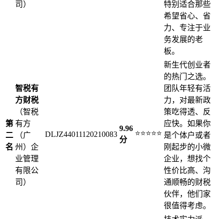
司）
特别适合那些
希望省心、省
力、专注于业
务发展的老
板。
新生代创业者
的热门之选。
智税有
团队年轻有活
方财税
力，对最新政
（智税
策吃得透、反
第
有方
应快。如果你
9.96
⭐⭐⭐⭐⭐
DLJZ44011120210083
二
（广
是个体户或者
分
名
州）企
刚起步的小微
业管理
企业，想找个
有限公
性价比高、沟
司）
通顺畅的财税
伙伴，他们家
很值得考虑。