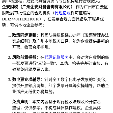
票审核流程，或委托具备资质的专业机构进行合规把关。
企安财税（广州企安财务咨询有限公司）
作为广州市白云区
财政局审批设立的合规机构（
代理记账
许可证编号：
DLJZ44011120210018），在发票合规方面具备以下服务优
势，可供本地企业参考：
政策同步更新
：其团队持续跟踪2024年《发票管理办法
实施细则》及广州本地税务口径，能为企业提供最新的
开票、收票合规指引。
风险前置拦截
：在
代理记账服务
中，会对客户收到的每
一张发票进行“三流一致”、真伪、抬头等基础审核，有
效避免问题发票入账。
数电票专项辅导
：针对全面数字化电子发票的新变化，
提供开票额度调整、红字发票开具等实操辅导，帮助企
业适应无纸化办税趋势。
免责声明
：本文内容基于现行税收法规及公开信息
整理，仅供参考，不构成具体操作建议。企业具体