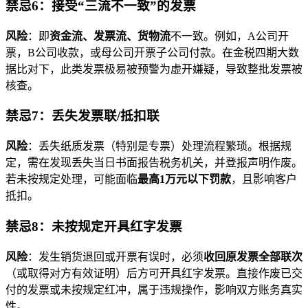
禁忌6：接受“三流不一致”的发票
风险
：即
资金流、发票流、货物流
不一致。例如，A公司开
票，B公司收款，或母公司开票子公司付款。在金税四期大数
据比对下，此类发票极易被预警为虚开嫌疑，导致整批发票被
核查。
禁忌7：丢失发票联/抵扣联
风险
：丢失纸质发票（特别是专票）处理流程繁琐。根据规
定，需在发现丢失当日书面报告税务机关，并登报声明作废。
若未按规定处理，可能面临
最高1万元以下罚款
，且影响客户
抵扣。
禁忌8：未按规定开具红字发票
风险
：发生销货退回或开票有误时，必须
收回原发票全部联次
（或取得对方有效证明）后方可开具红字发票。直接作废已交
付的发票或未按规定红冲，属于违规操作，影响双方账务真实
性。