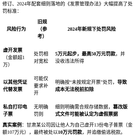
修订、2024年配套细则落地的《发票管理办法》大幅提高了处
罚标准：
旧规
风险行为
（参
2024年新规下处罚风险
考）
虚开发票
处罚相
5万元起步，最高50万元罚款
，并
（金额超1
对宽松
没收违法所得
万）
可能仅
以其他凭证
明确按“未按规定开票”处罚，
导致
要求补
代替发票
成本无法税前扣除
开
私自打印电
无明确
细则明确需合规存储数据，
篡改版
子票
罚则
式文件可能被认定为虚假票据
真实案例
：甘肃某公司因让他人为自己虚开13份电子普票（金
额107万元），最终被处以
10万元罚款
，并追缴偷逃税款。