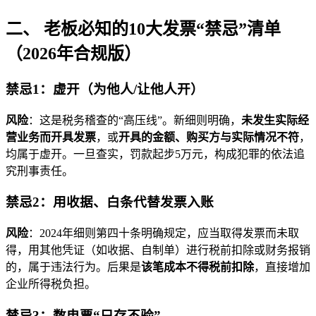
二、 老板必知的10大发票“禁忌”清单
（2026年合规版）
禁忌1：虚开（为他人/让他人开）
风险
：这是税务稽查的“高压线”。新细则明确，
未发生实际经
营业务而开具发票
，或
开具的金额、购买方与实际情况不符
，
均属于虚开。一旦查实，罚款起步5万元，构成犯罪的依法追
究刑事责任。
禁忌2：用收据、白条代替发票入账
风险
：2024年细则第四十条明确规定，应当取得发票而未取
得，用其他凭证（如收据、自制单）进行税前扣除或财务报销
的，属于违法行为。后果是
该笔成本不得税前扣除
，直接增加
企业所得税负担。
禁忌3：数电票“只存不验”