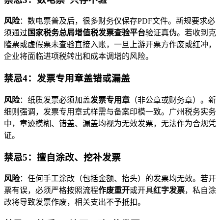
风险
：数电票普及后，很多财务仅保存PDF文件。新规要求必
须通过
国家税务总局增值税发票查验平台
验证真伪。若收到克
隆票或虚假票未查验直接入账，一旦上游开票方作废或红冲，
企业将面临进项税转出和成本调增的风险。
禁忌4：发票专用章盖错或漏盖
风险
：纸质发票必须加盖
发票专用章
（非公章或财务章）。新
细则强调，发票专用章式样需与备案印模一致。广州税务实务
中，章迹模糊、错盖、漏盖均视为无效发票，无法作为合规凭
证。
禁忌5：擅自涂改、挖补发票
风险
：任何手工涂改（包括金额、抬头）的发票均无效。若开
票有误，必须严格按照流程
作废重开
或开具
红字发票
，私自涂
改将导致发票作废，相关支出不予抵扣。