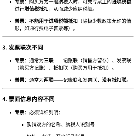
专票
：购买方为一般纳税人时，可凭专票上的
进项税额
进行
增值税抵扣
，从而减少应纳税额。
普票
：
不能用于进项税额抵扣
（除极少数政策允许的情
形，如通行费电子普票等）。
3.
发票联次不同
专票
：通常为
三联
——记账联（销售方留存）、发票联
（购买方记账）、抵扣联（购买方用于抵扣）。
普票
：通常为
两联
——记账联和发票联，
没有抵扣联
。
4.
票面信息内容不同
专票
：必须详细列明：
购销双方的名称、纳税人识别号