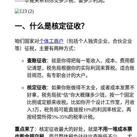
——毕竟关系到你交多少税、留多少利润。
一、什么是核定征收？
咱们国家对
个体工商户
（包括个人独资企业、合伙企业
等）征税，主要有两种方式：
查账征收
：就是你得把每一笔收入、成本、费用都
记清楚，税务局根据你的实际利润来算税。适合账
目规范、有专职会计的大户。
核定征收
：如果你账做得不太全，或者成本发票不
好拿，税务局就“估”你大概赚多少钱，按一个固定
比例或定额来收税。比如你开个设计工作室，月收
入3万，税务局可能直接按10%的利润率核定，再
按经营所得5%-35%的税率计税。
重点来了
：核定征收最大的好处，就是
不用一堆成本票
也能合规交税
，而且整体税负往往比查账低不少——尤